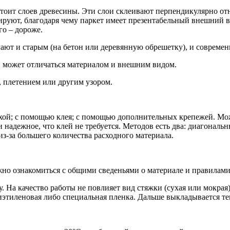
стоит слоев древесины. Эти слои склеивают перпендикулярно отн
руют, благодаря чему паркет имеет презентабельный внешний в
го – дороже.
лают и старым (на бетон или деревянную обрешетку), и совреме
 может отличаться материалом и внешним видом.
, плетением или другим узором.
ой; с помощью клея; с помощью дополнительных крепежей. Можн
и надежное, что клей не требуется. Методов есть два: диагонал
из-за большего количества расходного материала.
ожно ознакомиться с общими сведеньями о материале и правилами
. На качество работы не повлияет вид стяжки (сухая или мокрая)
иэтиленовая либо специальная пленка. Дальше выкладывается т