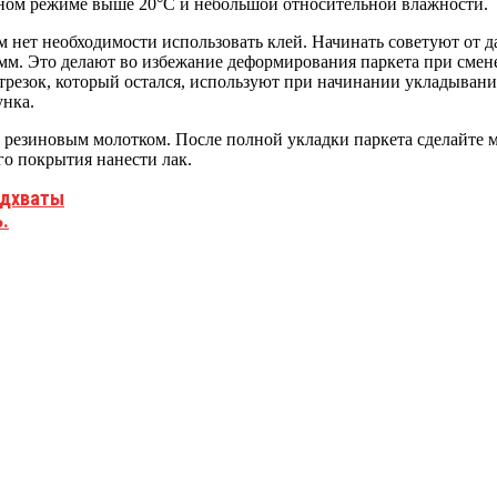
ном режиме выше 20°C и небольшой относительной влажности.
 нет необходимости использовать клей. Начинать советуют от да
мм. Это делают во избежание деформирования паркета при смене
трезок, который остался, используют при начинании укладывани
унка.
 резиновым молотком. После полной укладки паркета сделайте
го покрытия нанести лак.
одхваты
.