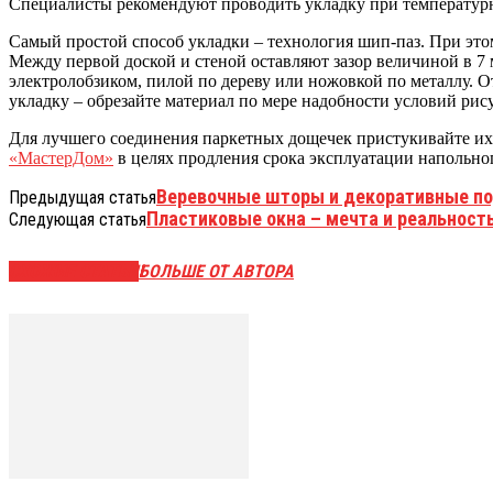
Специалисты рекомендуют проводить укладку при температур
Самый простой способ укладки – технология шип-паз. При этом
Между первой доской и стеной оставляют зазор величиной в 7 
электролобзиком, пилой по дереву или ножовкой по металлу. О
укладку – обрезайте материал по мере надобности условий рис
Для лучшего соединения паркетных дощечек пристукивайте их
«МастерДом»
в целях продления срока эксплуатации напольно
Веревочные шторы и декоративные п
Предыдущая статья
Пластиковые окна – мечта и реальность
Следующая статья
СХОЖИЕ СТАТЬИ
БОЛЬШЕ ОТ АВТОРА