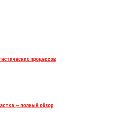
гистических процессов
астка — полный обзор