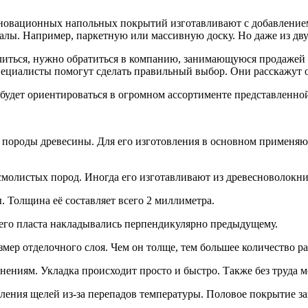
овационных напольных покрытий изготавливают с добавлением 
алы. Например, паркетную или массивную доску. Но даже из дву
литься, нужно обратиться в компанию, занимающуюся продажей
ециалисты помогут сделать правильный выбор. Они расскажут о
 будет ориентироваться в огромном ассортименте представленно
 породы древесины. Для его изготовления в основном применяют 
 смолистых пород. Иногда его изготавливают из древесноволокн
. Толщина её составляет всего 2 миллиметра.
него пласта накладывались перпендикулярно предыдущему.
мер отделочного слоя. Чем он толще, тем большее количество ра
нениям. Укладка происходит просто и быстро. Также без труда 
ления щелей из-за перепадов температуры. Половое покрытие з