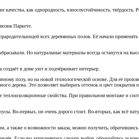
ие качества, как однородность, износоустойчивость, твёрдость.
люзив Паркете.
 прародительницей всех деревянных полов. Её начали применять 
брасывали. Но натуральные материалы всегда останутся на высот
а создаёт в доме уют и подчёркивает интерьер.
янному полу, но на новой технологической основе. Для её прои
ного дерева. Это позволяет выбирать оттенок и цвет покрытия п
ие теплоизоляционные свойства. При правильном монтаже и соо
нусы. Во-первых, он очень дорого стоит. Во-вторых, как всё н
, а также о возможности заказа, можно получить, обратившись
елёк. Если вы затрудняетесь сделать выбор, обращайтесь за кон