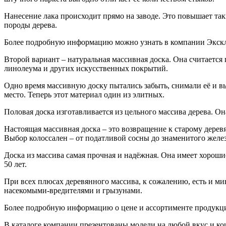
Нанесение лака происходит прямо на заводе. Это повышает так
породы дерева.
Более подробную информацию можно узнать в компании Экск
Второй вариант – натуральная массивная доска. Она считается
линолеума и других искусственных покрытий.
Одно время массивную доску пытались забыть, снимали её и вы
место. Теперь этот материал один из элитных.
Половая доска изготавливается из цельного массива дерева. Он
Настоящая массивная доска – это возвращение к старому дерев
Выбор колоссален – от податливой сосны до знаменитого желез
Доска из массива самая прочная и надёжная. Она имеет хорош
50 лет.
При всех плюсах деревянного массива, к сожалению, есть и ми
насекомыми-вредителями и грызунами.
Более подробную информацию о цене и ассортименте продукции
В каталоге компании презентованы модели на любой вкус и кош