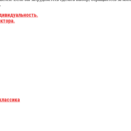
.
дивидуальность.
ктора.
оклассика