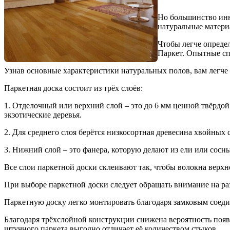
Но большинство инн
натуральные матери
Чтобы легче опреде
Паркет. Опытные сп
Узнав основные характеристики натуральных полов, вам легче
Паркетная доска состоит из трёх слоёв:
1. Отделочный или верхний слой – это до 6 мм ценной твёрдой
экзотические деревья.
2. Для среднего слоя берётся низкосортная древесина хвойных
3. Нижний слой – это фанера, которую делают из ели или сосны
Все слои паркетной доски склеивают так, чтобы волокна верх
При выборе паркетной доски следует обращать внимание на раз
Паркетную доску легко монтировать благодаря замковым соеди
Благодаря трёхслойной конструкции снижена вероятность появ
штучного паркета выгодно отличает её количеством стыков.