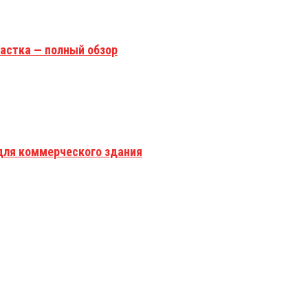
астка — полный обзор
для коммерческого здания