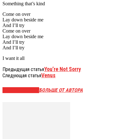
Something that’s kind
Come on over
Lay down beside me
And I’ll try
Come on over
Lay down beside me
And I’ll try
And I’ll try
I want it all
You’re Not Sorry
Предыдущая статья
Venus
Следующая статья
СХОЖИЕ СТАТЬИ
БОЛЬШЕ ОТ АВТОРА