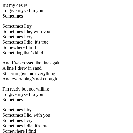
It’s my desire
To give myself to you
Sometimes
Sometimes I try
Sometimes I lie, with you
Sometimes I cry
Sometimes I die, it’s true
Somewhere I find
Something that’s kind
And I’ve crossed the line again
A line I drew in sand
Still you give me everything
And everything’s not enough
I’m ready but not willing
To give myself to you
Sometimes
Sometimes I try
Sometimes I lie, with you
Sometimes I cry
Sometimes I die, it’s true
Somewhere I find