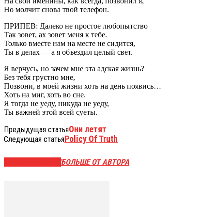
На свои именины, как всегда, позвонил я,
Но молчит снова твой телефон.
ПРИПЕВ: Далеко не простое любопытство
Так зовет, ах зовет меня к тебе.
Только вместе нам на месте не сидится,
Ты в делах — а я объездил целый свет.
Я верчусь, но зачем мне эта адская жизнь?
Без тебя грустно мне,
Позвони, в моей жизни хоть на день появись…
Хоть на миг, хоть во сне.
Я тогда не уеду, никуда не уеду,
Ты важней этой всей суеты.
Они летят
Предыдущая статья
Policy Of Truth
Следующая статья
СХОЖИЕ СТАТЬИ
БОЛЬШЕ ОТ АВТОРА