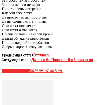
За просто так за просто так
За не за деньги не за флаг
Просто очень интересно
Как они себе летят
Да просто так да просто так
Да им самим лететь ништяк
Они летят они летят
Они летят а мы никак
Но еще больней из своей крови
Делать облака на краю Земли
И летят над ней стаи облаков
Добрых королей голубая кровь
Оттепель
Предыдущая статья
Далеко Не Простое Любопытство
Следующая статья
СХОЖИЕ СТАТЬИ
БОЛЬШЕ ОТ АВТОРА