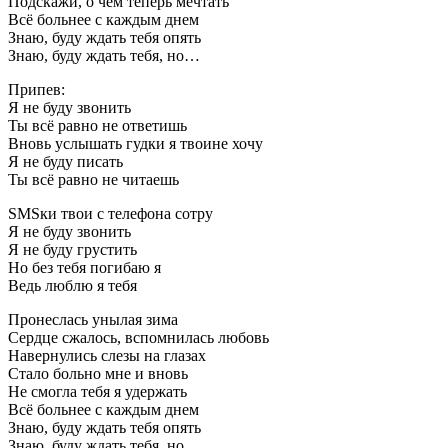
Подскажи, о чем теперь мечтать
Всё больнее с каждым днем
Знаю, буду ждать тебя опять
Знаю, буду ждать тебя, но…
Припев:
Я не буду звонить
Ты всё равно не ответишь
Вновь услышать гудки я твоине хочу
Я не буду писать
Ты всё равно не читаешь
SMSки твои с телефона сотру
Я не буду звонить
Я не буду грустить
Но без тебя погибаю я
Ведь люблю я тебя
Пронеслась унылая зима
Сердце сжалось, вспомнилась любовь
Навернулись слезы на глазах
Стало больно мне и вновь
Не смогла тебя я удержать
Всё больнее с каждым днем
Знаю, буду ждать тебя опять
Знаю, буду ждать тебя, но…