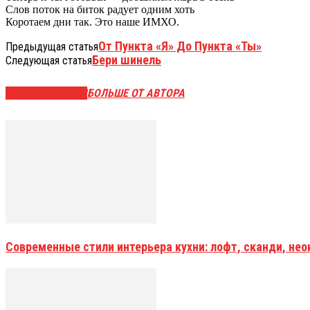
Слов поток на биток радует одним хоть
Коротаем дни так. Это наше ИМХО.
От Пункта «Я» До Пункта «Ты»
Предыдущая статья
Бери шинель
Следующая статья
СХОЖИЕ СТАТЬИ
БОЛЬШЕ ОТ АВТОРА
Современные стили интерьера кухни: лофт, сканди, не