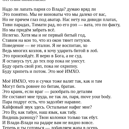
Надо ли лапать парня со Влада? думаю вряд ли
Это понятно. Мы не виноваты что мы далеко от вас,
Но не прячем глаз под аватар. Нас нету на дивиди платах,
Тиви парадах, Тимати рад, но его рэп — вата, это по факту,
Но мы придём забрать всё.
Нелегко. Хотя мы и не первый битый год,
Ставим на кон то, что из окон тянет петухов.
Поведение — не эталон. Я не воспитан, хо
Ведь многих козлов, я хочу ударить битой в лоб.
Это произойдёт. Я верю в Бога, а не суд.
Я останусь тут, до тех пор пока не унесут.
Буду орать свой рэп, пока не охрипну.
Буду хрипеть и потом. Это моё ИМХО.
Моё ИМХО, что и сучки тоже валят так, как и там
Могут бить ровнее по битам, братан.
Это кранк, если враг — разобрать по деталям
Не составит мне труда, не так ли, паря, move your body.
Пара подруг есть, что задолбят наравне.
Кайфовый звук здесь. Остальные нафиг мне?
Это Ву, как табун, наш язык, как табу.
Видишь разницу? Твои колонки только так ебут.
И Влади-Влади на радаре вам не видно вовсе.
Теперь и ты готовься — добавляем жара в осень