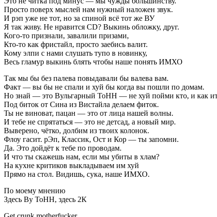
Это не читка под минус — мы чужды большинству.
Просто поверх мыслей нам нужный наложен звук.
И рэп уже не тот, но за спиной всё тот же ВУ
Я так живу. Не нравится CD? Выкинь обложку, друг.
Кого-то признали, завалили призами,
Кто-то как фристайл, просто заебись валит.
Кому элпи с нами слушать тупо в новинку,
Весь гламур выкинь блять чтобы наше понять ИМХО
Так мы бы без палева повыдавали бы валева вам.
Факт — вы бы не спали и хуй бы когда вы пошли по домам.
Но знай — это Вульгарный ТоНН — не хуй пойми кто, и как и
Под биток от Сина из Вистайла делаем фиток.
Ты не виноват, пацан — это от лица нашей волны.
И тебе не спрятаться — это не детсад, а новый мир.
Выверено, чётко, долбим из твоих колонок.
Флоу гасит. рЭп, Классик, Ост и Кор — ты запомни.
Да. Это дойдёт к тебе по проводам.
И что ты скажешь нам, если мы убиты в хлам?
На кухне критиков выкладываем им хуй
Прямо на стол. Видишь, сука, наше ИМХО.
По моему мнению
Здесь Ву ТоНН, здесь 2К
Get crunk motherfucker