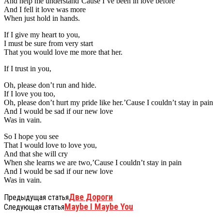
And help me understand’Cause I’ve been in love before
And I fell it love was more
When just hold in hands.
If I give my heart to you,
I must be sure from very start
That you would love me more that her.
If I trust in you,
Oh, please don’t run and hide.
If I love you too,
Oh, please don’t hurt my pride like her.’Cause I couldn’t stay in pain
And I would be sad if our new love
Was in vain.
So I hope you see
That I would love to love you,
And that she will cry
When she learns we are two,’Cause I couldn’t stay in pain
And I would be sad if our new love
Was in vain.
Две Дороги
Предыдущая статья
Maybe I Maybe You
Следующая статья