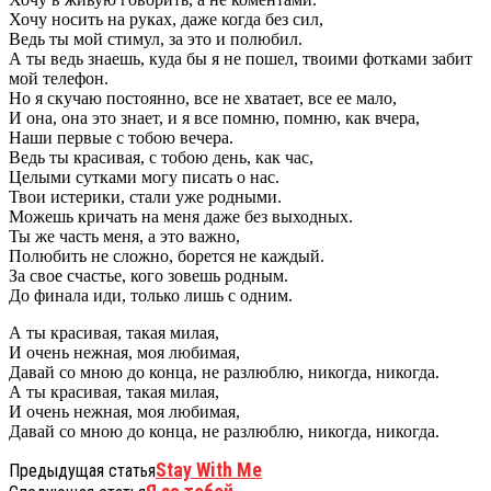
Хочу носить на руках, даже когда без сил,
Ведь ты мой стимул, за это и полюбил.
А ты ведь знаешь, куда бы я не пошел, твоими фотками забит
мой телефон.
Но я скучаю постоянно, все не хватает, все ее мало,
И она, она это знает, и я все помню, помню, как вчера,
Наши первые с тобою вечера.
Ведь ты красивая, с тобою день, как час,
Целыми сутками могу писать о нас.
Твои истерики, стали уже родными.
Можешь кричать на меня даже без выходных.
Ты же часть меня, а это важно,
Полюбить не сложно, борется не каждый.
За свое счастье, кого зовешь родным.
До финала иди, только лишь с одним.
А ты красивая, такая милая,
И очень нежная, моя любимая,
Давай со мною до конца, не разлюблю, никогда, никогда.
А ты красивая, такая милая,
И очень нежная, моя любимая,
Давай со мною до конца, не разлюблю, никогда, никогда.
Stay With Me
Предыдущая статья