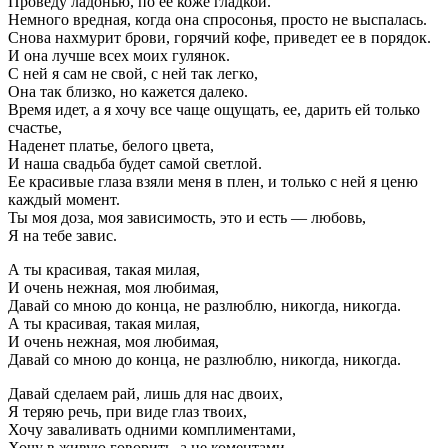
Проведу ладонью, по ее коже гладкой.
Немного вредная, когда она спросонья, просто не выспалась.
Снова нахмурит брови, горячий кофе, приведет ее в порядок.
И она лучше всех моих гулянок.
С ней я сам не свой, с ней так легко,
Она так близко, но кажется далеко.
Время идет, а я хочу все чаще ощущать, ее, дарить ей только
счастье,
Наденет платье, белого цвета,
И наша свадьба будет самой светлой.
Ее красивые глаза взяли меня в плен, и только с ней я ценю
каждый момент.
Ты моя доза, моя зависимость, это и есть — любовь,
Я на тебе завис.
А ты красивая, такая милая,
И очень нежная, моя любимая,
Давай со мною до конца, не разлюблю, никогда, никогда.
А ты красивая, такая милая,
И очень нежная, моя любимая,
Давай со мною до конца, не разлюблю, никогда, никогда.
Давай сделаем рай, лишь для нас двоих,
Я теряю речь, при виде глаз твоих,
Хочу заваливать одними комплиментами,
Хочу в живую говорить, а не коментами.