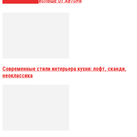
СХОЖИЕ СТАТЬИ
БОЛЬШЕ ОТ АВТОРА
Современные стили интерьера кухни: лофт, сканди,
неоклассика