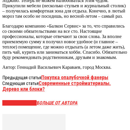
лоджию. Теперь не можем налюбоваться этим чудом.
Прикупили мебели (несколько стульев и журнальный столик)
– получилась комфортная зона для отдыха. Конечно, в лютый
мороз там особо не посидишь, но весной-летом – самый раз.
Благодарю компанию «Балкон Сервис» за то, что справились
со своими обязательствами на все сто. Настоящие
профессионалы, которые отвечают за свои слова. За вполне
приемлемую сумму я получил новое удобное (и главное –
теплое) помещение, где можно отдыхать (а летом даже жить),
пить чай, курить или заниматься хобби. Спасибо. Обязательно
буду рекомендовать родственникам, друзьям и знакомым.
Автор: Геннадий Васильевич Караваев, город Москва.
Покупка опалубочной фанеры
Предыдущая статья
Современные стройматериалы.
Следующая статья
Дерево или блоки?
СХОЖИЕ СТАТЬИ
БОЛЬШЕ ОТ АВТОРА