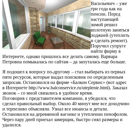
Васильевич – уже
три года как на
пенсии. Перед
наступающей
зимой решил
вплотную заняться
лоджией (утеплить
и сделать ремонт).
Поручил супруге
найти фирму в
Интернете, однако пришлось все делать самому. Варвара
Петровна помыкалась по сайтам – да запуталась еще больше.
Я подошел к вопросу по-другому – стал выбирать из первых
пяти ресурсов, которые выдал поисковик по определенным
запросам. Остановился на фирме «Балкон Сервис» (вот адрес
в Интернете http://www.balconservice.ru/uteplenie.html). Заказал
звонок – со мной связались в удобное время.
Поговорив с представителем компании, я убедился, что
сделал правильный выбор. Около 40 минут мне все доходчиво
и терпеливо объясняли. Узнал все нюансы и детали.
Остановился на деревянной вагонке и утеплении пенофолом.
Через пару дней приехал замерщик, быстро снял размеры и
удалился.