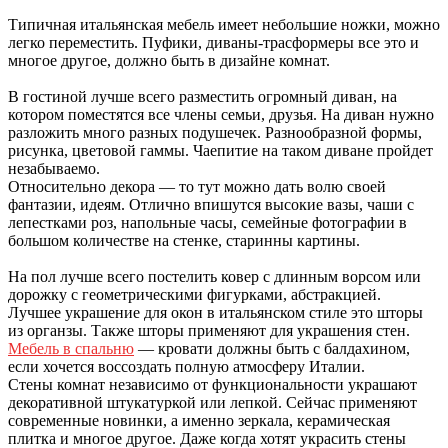
Типичная итальянская мебель имеет небольшие ножки, можно
легко переместить. Пуфики, диваны-трасформеры все это и
многое другое, должно быть в дизайне комнат.
В гостиной лучше всего разместить огромный диван, на
котором поместятся все члены семьи, друзья. На диван нужно
разложить много разных подушечек. Разнообразной формы,
рисунка, цветовой гаммы. Чаепитие на таком диване пройдет
незабываемо.
Относительно декора — то тут можно дать волю своей
фантазии, идеям. Отлично впишутся высокие вазы, чаши с
лепестками роз, напольные часы, семейные фотографии в
большом количестве на стенке, старинны картины.
На пол лучше всего постелить ковер с длинным ворсом или
дорожку с геометрическими фигурками, абстракцией.
Лучшее украшение для окон в итальянском стиле это шторы
из органзы. Также шторы применяют для украшения стен.
Мебель в спальню
— кровати должны быть с балдахином,
если хочется воссоздать полную атмосферу Италии.
Стены комнат независимо от функциональности украшают
декоративной штукатуркой или лепкой. Сейчас применяют
современные новинки, а именно зеркала, керамическая
плитка и многое другое. Даже когда хотят украсить стены