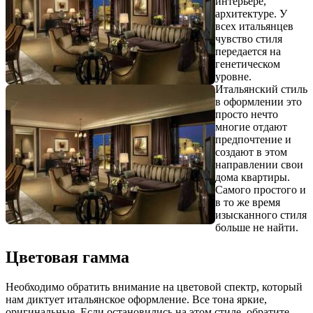
интерьере,
архитектуре. У
всех итальянцев
чувство стиля
передается на
генетическом
уровне.
Итальянский стиль
в оформлении это
просто нечто
многие отдают
предпочтение и
создают в этом
направлении свои
дома квартиры.
Самого простого и
в то же время
изысканного стиля
больше не найти.
Цветовая гамма
Необходимо обратить внимание на цветовой спектр, который
нам диктует итальянское оформление. Все тона яркие,
оригинальные. Если остановились на этом стиле, обратите