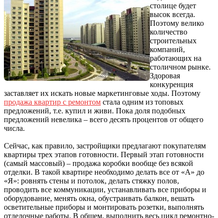
столице будет
высок всегда.
Поэтому велико
количество
строительных
компаний,
работающих на
столичном рынке.
Здоровая
конкуренция
заставляет их искать новые маркетинговые ходы. Поэтому
продажа квартир с ремонтом
стала одним из топовых
предложений, т.е. купил и живи. Пока доля подобных
предложений невелика – всего десять процентов от общего
числа.
Сейчас, как правило, застройщики предлагают покупателям
квартиры трех этапов готовности. Первый этап готовности
(самый массовый) – продажа коробки вообще без всякой
отделки. В такой квартире необходимо делать все от «А» до
«Я»: ровнять стены и потолок, делать стяжку полов,
проводить все коммуникации, устанавливать все приборы и
оборудование, менять окна, обустраивать балкон, вешать
осветительные приборы и монтировать розетки, выполнять
отделочные работы. В общем, выполнить весь цикл ремонтно-