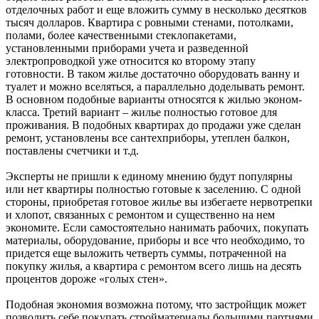
отделочных работ и еще вложить сумму в несколько десятков
тысяч долларов. Квартира с ровными стенами, потолками,
полами, более качественными стеклопакетами,
установленными приборами учета и разведенной
электропроводкой уже относится ко второму этапу
готовности. В таком жилье достаточно оборудовать ванну и
туалет и можно вселяться, а параллельно доделывать ремонт.
В основном подобные варианты относятся к жилью эконом-
класса. Третий вариант – жилье полностью готовое для
проживания. В подобных квартирах до продажи уже сделан
ремонт, установлены все сантехприборы, утеплен балкон,
поставлены счетчики и т.д.
Эксперты не пришли к единому мнению будут популярны
или нет квартиры полностью готовые к заселению. С одной
стороны, приобретая готовое жилье вы избегаете нервотрепки
и хлопот, связанных с ремонтом и существенно на нем
экономите. Если самостоятельно нанимать рабочих, покупать
материалы, оборудование, приборы и все что необходимо, то
придется еще выложить четверть суммы, потраченной на
покупку жилья, а квартира с ремонтом всего лишь на десять
процентов дороже «голых стен».
Подобная экономия возможна потому, что застройщик может
позволить себе покупать стройматериалы большими партиями