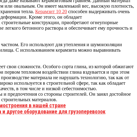
ногда даже называют керамзитовым гравием. Данный материал
м или овальным. Он имеет маленький вес, высокую плотность,
охранения тепла.
Керамзит 10 20
способен выдерживать очень
 деформации. Кроме этого, он обладает
 строительные конструкции, приобретают огнеупорные
ве легкого бетонного раствора и обеспечивает ему прочность и
в частном. Его используют для утепления и шумоизоляции
жилища. С использованием керамзита можно выравнивать
еет свои сложности. Особого сорта глина, из которой обжигают
ри первом тепловом воздействии глина вздувается и при этом
 производстве материала не нарушать технологию, так как от
широко используется в строительной сфере, так как обладает
честв, в том числе и низкой себестоимостью.
 и предпочтения со стороны строителей. Он занял достойное
 строительных материалов.
мостроения в нашей стране
 и другое оборудование для грузоперевозок