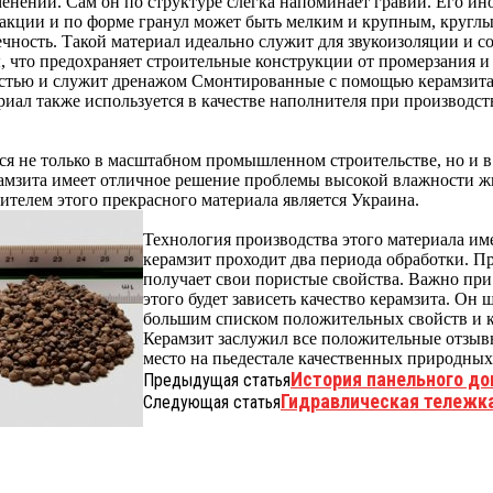
менении. Сам он по структуре слегка напоминает гравий. Его и
акции и по форме гранул может быть мелким и крупным, круглы
ечность. Такой материал идеально служит для звукоизоляции и с
, что предохраняет строительные конструкции от промерзания и
стью и служит дренажом Смонтированные с помощью керамзита
риал также используется в качестве наполнителя при производст
ся не только в масштабном промышленном строительстве, но и 
рамзита имеет отличное решение проблемы высокой влажности 
телем этого прекрасного материала является Украина.
Технология производства этого материала им
керамзит проходит два периода обработки. П
получает свои пористые свойства. Важно при
этого будет зависеть качество керамзита. Он 
большим списком положительных свойств и ка
Керамзит заслужил все положительные отзывы
место на пьедестале качественных природных
История панельного до
Предыдущая статья
Гидравлическая тележка
Следующая статья