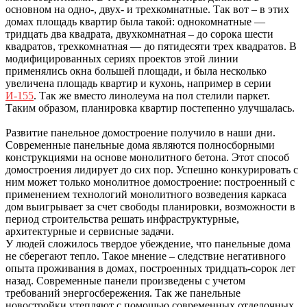
основном на одно-, двух- и трехкомнатные. Так вот – в этих
домах площадь квартир была такой: однокомнатные —
тридцать два квадрата, двухкомнатная – до сорока шести
квадратов, трехкомнатная — до пятидесяти трех квадратов. В
модифицированных сериях проектов этой линии
применялись окна большей площади, и была несколько
увеличена площадь квартир и кухонь, например в серии
И-155
. Так же вместо линолеума на пол стелили паркет.
Таким образом, планировка квартир постепенно улучшалась.
Развитие панельное домостроение получило в наши дни.
Современные панельные дома являются полносборными
конструкциями на основе монолитного бетона. Этот способ
домостроения лидирует до сих пор. Успешно конкурировать с
ним может только монолитное домостроение: построенный с
применением технологий монолитного возведения каркаса
дом выигрывает за счет свободы планировки, возможности в
период строительства решать инфраструктурные,
архитектурные и сервисные задачи.
У людей сложилось твердое убеждение, что панельные дома
не сберегают тепло. Такое мнение – следствие негативного
опыта проживания в домах, построенных тридцать-сорок лет
назад. Современные панели произведены с учетом
требований энергосбережения. Так же панельные
новостройки утепляют с помощью современных отделочных