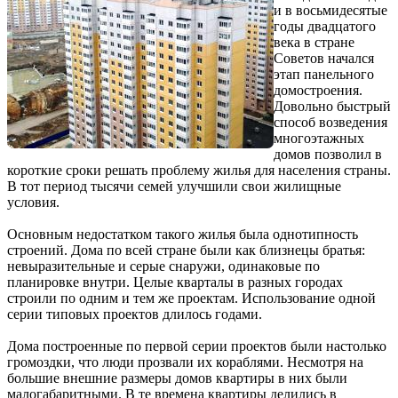
и в восьмидесятые
годы двадцатого
века в стране
Советов начался
этап панельного
домостроения.
Довольно быстрый
способ возведения
многоэтажных
домов позволил в
короткие сроки решать проблему жилья для населения страны.
В тот период тысячи семей улучшили свои жилищные
условия.
Основным недостатком такого жилья была однотипность
строений. Дома по всей стране были как близнецы братья:
невыразительные и серые снаружи, одинаковые по
планировке внутри. Целые кварталы в разных городах
строили по одним и тем же проектам. Использование одной
серии типовых проектов длилось годами.
Дома построенные по первой серии проектов были настолько
громоздки, что люди прозвали их кораблями. Несмотря на
большие внешние размеры домов квартиры в них были
малогабаритными. В те времена квартиры делились в