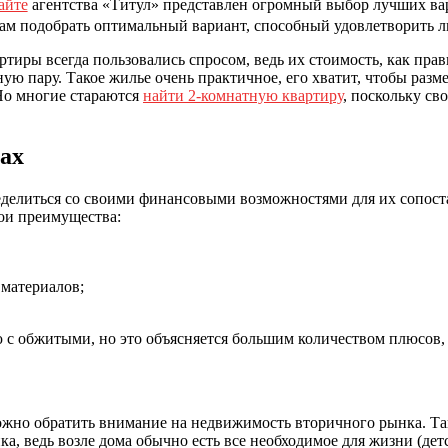
айте
агентства «Титул» представлен огромный выбор лучших ва
ам подобрать оптимальный вариант, способный удовлетворить 
тиры всегда пользовались спросом, ведь их стоимость, как прав
ую пару. Такое жилье очень практичное, его хватит, чтобы разм
Но многие стараются
найти 2-комнатную квартиру
, поскольку св
ах
ределиться со своими финансовыми возможностями для их сопо
вои преимущества:
 материалов;
 с обжитыми, но это объясняется большим количеством плюсов,
жно обратить внимание на недвижимость вторичного рынка. Тако
 ведь возле дома обычно есть все необходимое для жизни (детса